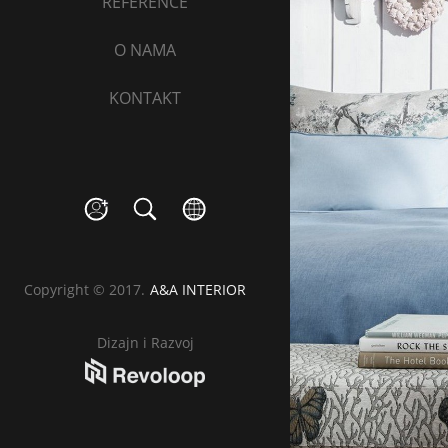
REFERENCE
O NAMA
KONTAKT
social
search
language
Copyright © 2017.
A&A INTERIOR
Dizajn i Razvoj