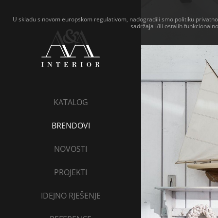
U skladu s novom europskom regulativom, nadogradili smo politiku privatnost
sadržaja i/ili ostalih funkcional
KATALOG
BRENDOVI
NOVOSTI
PROJEKTI
IDEJNO RJEŠENJE