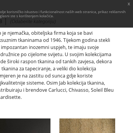
x
je korisničko iskustvo i funkcionalnost naših web stranica, prikaz reklamnih
glasni ste s korištenjem kolačića.
B
(Odaberite kategoriju)
b je njemačka, obiteljska firma koja se bavi
ksuznim tkaninama od 1946. Tijekom godina stekli
 impozantan inozemni uspjeh, te imaju svoje
družnice po cijelome svijetu. U svojim kolekcijama
de široki raspon tkanina od tankih zavjesa, dekora
 tkanina za tapeciranje, a veliki dio kolekcija
mjeren je na zastitu od sunca gdje koriste
jkvalitetnije sisteme. Osim Jab kolekcija tkanina,
stribuiraju i brendove Carlucci, Chivasso, Soleil Bleu
Gardisette.