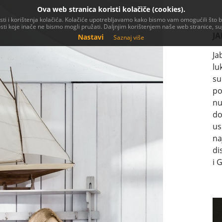
Ova web stranica koristi kolačiče (cookies).
i i korištenja kolačića. Kolačiće upotrebljavamo kako bismo vam omogućili što bol
nosti koje inače ne bismo mogli pružati. Daljnjim korištenjem naše web stranice, su
JA
Nastavi
Saznaj više
Ja
lu
su
po
nu
do
us
na
di
i 