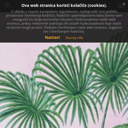
x
Ova web stranica koristi kolačiče (cookies).
U skladu s novom europskom regulativom, nadogradili smo politiku
privatnosti i korištenja kolačića. Kolačiće upotrebljavamo kako bismo vam
omogućili što bolje korisničko iskustvo i funkcionalnost naših web
stranica, prikaz reklamnih sadržaja i/ili ostalih funkcionalnosti koje inače
ne bismo mogli pružati. Daljnjim korištenjem naše web stranice, suglasni
ste s korištenjem kolačića.
Nastavi
Saznaj više