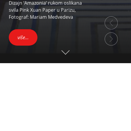
Dizajn ‘Amazonia’ rukom oslikana
svila Pink Xuan Paper u Parizu,
Fotograf: Mariam Medvedeva
‹
više...
›
Go down